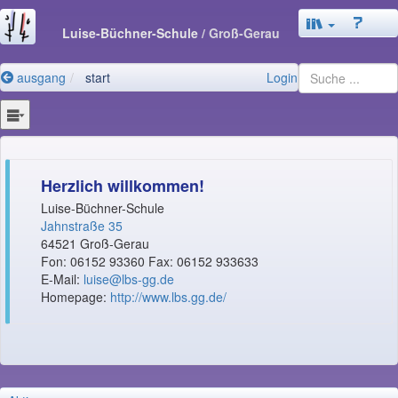
Luise-Büchner-Schule
/ Groß-Gerau
ausgang
start
Login
Herzlich willkommen!
Luise-Büchner-Schule
Jahnstraße 35
64521 Groß-Gerau
Fon: 06152 93360 Fax: 06152 933633
E-Mail:
luise@lbs-gg.de
Homepage:
http://www.lbs.gg.de/